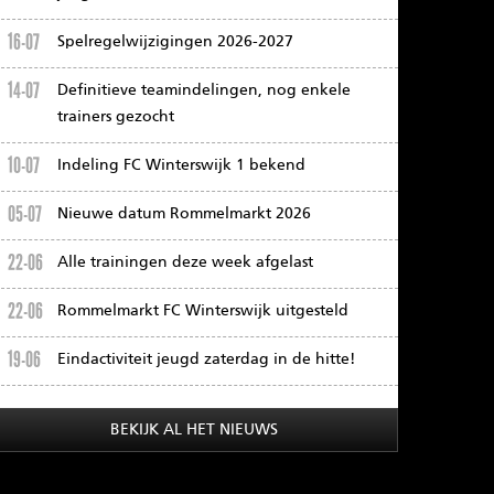
16-07
Spelregelwijzigingen 2026-2027
14-07
Definitieve teamindelingen, nog enkele
trainers gezocht
10-07
Indeling FC Winterswijk 1 bekend
05-07
Nieuwe datum Rommelmarkt 2026
22-06
Alle trainingen deze week afgelast
22-06
Rommelmarkt FC Winterswijk uitgesteld
19-06
Eindactiviteit jeugd zaterdag in de hitte!
BEKIJK AL HET NIEUWS