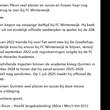
ensen Pleun veel plezier en succes en hopen haar nog
erug te zien bij FC Winterswijk.
en
n begon op vierjarige leeftijd bij FC Winterswijk. Hij keek
 uit om eindelijk officiële wedstrijden te spelen bij de JO8-
uari 2022 trainde hij voor het eerst mee bij De Graafschap.
delijk koos hij ervoor bij FC Winterswijk te blijven, terwijl
anaf september 2022 ook regiotrainingen volgde bij de FC
e–Heracles Academie.
rschillende trajecten binnen de academie kreeg Quinten in
ber 2024 te horen dat hij vanaf seizoen 2025–2026
tief mag aansluiten. Op 1 juli 2025 maakt hij officieel de
ap.
ensen Quinten veel plezier en succes bij deze mooie
e uitdaging.
portieve groet,
e Roux – Hoofd Jeugdopleiding Ukkie / Mini’s t/m JO12