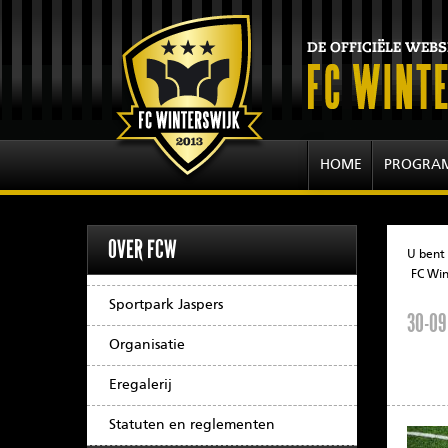
HOME
PROGRA
OVER FCW
U bent 
FC Win
Sportpark Jaspers
30-09
Organisatie
Eregalerij
Statuten en reglementen