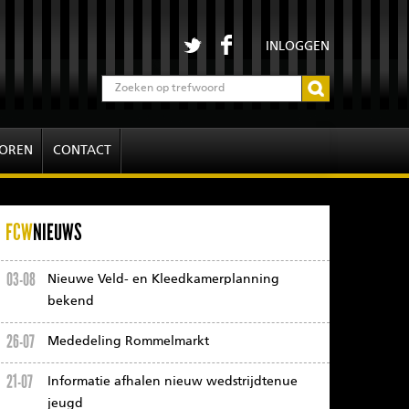
INLOGGEN
OREN
CONTACT
FCW
NIEUWS
03-08
Nieuwe Veld- en Kleedkamerplanning
bekend
26-07
Mededeling Rommelmarkt
21-07
Informatie afhalen nieuw wedstrijdtenue
jeugd