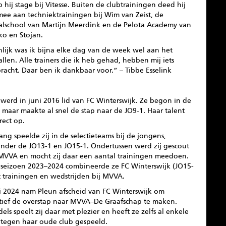
p hij stage bij Vitesse. Buiten de clubtrainingen deed hij
mee aan techniektrainingen bij Wim van Zeist, de
alschool van Martijn Meerdink en de Pelota Academy van
ko en Stojan.
nlijk was ik bijna elke dag van de week wel aan het
llen. Alle trainers die ik heb gehad, hebben mij iets
racht. Daar ben ik dankbaar voor.” – Tibbe Esselink
werd in juni 2016 lid van FC Winterswijk. Ze begon in de
 maar maakte al snel de stap naar de JO9-1. Haar talent
irect op.
ang speelde zij in de selectieteams bij de jongens,
nder de JO13-1 en JO15-1. Ondertussen werd zij gescout
MVVA en mocht zij daar een aantal trainingen meedoen.
 seizoen 2023–2024 combineerde ze FC Winterswijk (JO15-
t trainingen en wedstrijden bij MVVA.
ni 2024 nam Pleun afscheid van FC Winterswijk om
itief de overstap naar MVVA–De Graafschap te maken.
els speelt zij daar met plezier en heeft ze zelfs al enkele
 tegen haar oude club gespeeld.