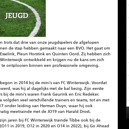
jn trots dat drie van onze jeugdspelers de afgelopen
enen de stap hebben gemaakt naar een BVO. Het gaat om
Esselink, Pleun Horstink en Quinten Oord. Zij hebben zich
 Winterswijk ontwikkeld en krijgen nu de kans om zich
r te ontplooien binnen een professionele omgeving.
begon in 2014 bij de mini’s van FC Winterswijk. Voordat
d werd, was hij al dagelijks met de bal bezig. Zijn eerste
rs bij de mini’s waren Frank Geurink en Eric Redeker.
 volgden veel verschillende trainers en teams, tot en met
17 onder leiding van Herman Duyn, waar hij ook
matig meetrainde met de JO19 van Harald Drost.
zijn jaren bij FC Winterswijk trainde Tibbe ook bij de
(O11 in 2019, O12 in 2020 en O14 in 2022), bij Go Ahead