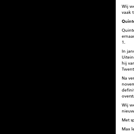
Wij w
vaak t
Quint
Quinte
ernaar
1.
In jan
Uitein
hij v
Twent
Na ve
novem
defini
overst
Wij w
nieuw
Met s
Max l