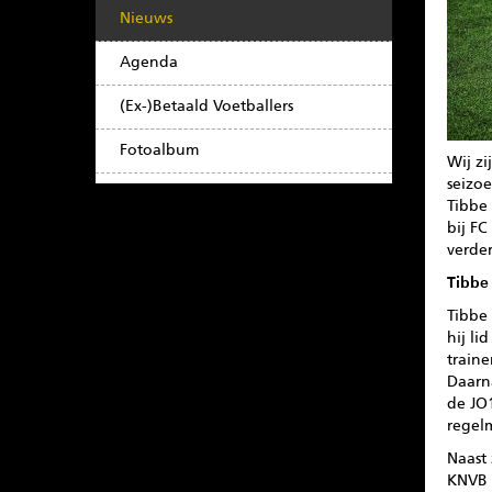
Nieuws
Agenda
(Ex-)Betaald Voetballers
Fotoalbum
Wij zi
seizo
Tibbe 
bij FC
verde
Tibbe
Tibbe 
hij li
traine
Daarna
de JO
regel
Naast 
KNVB 