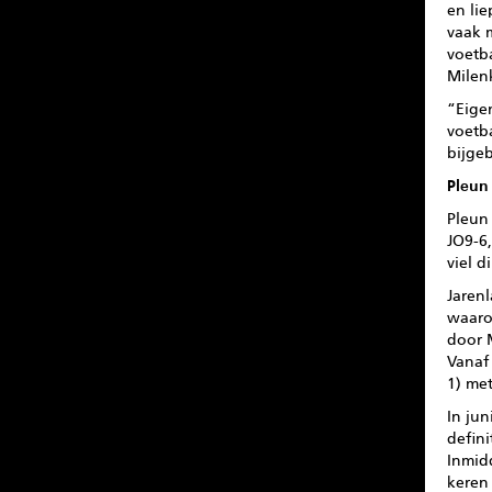
en lie
vaak 
voetb
Milen
“Eige
voetba
bijgeb
Pleun
Pleun 
JO9-6,
viel d
Jarenl
waaro
door 
Vanaf
1) me
In ju
defin
Inmidd
keren