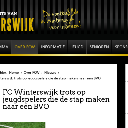
MMA
OVER FCW
INFORMATIE
JEUGD
SENIOREN
SPONS
hier:
Home
›
Over FCW
›
Nieuws
›
terswijk trots op jeugdspelers die de stap maken naar een BVO
FC Winterswijk trots op
jeugdspelers die de stap maken
naar een BVO