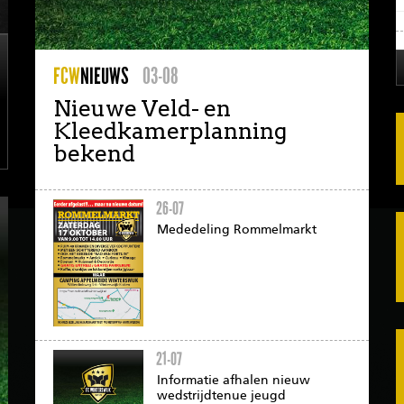
FCW
NIEUWS
03-08
Nieuwe Veld- en
Kleedkamerplanning
bekend
26-07
Mededeling Rommelmarkt
21-07
Informatie afhalen nieuw
wedstrijdtenue jeugd