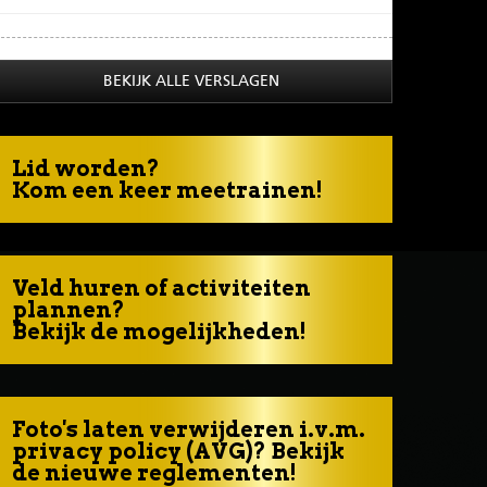
BEKIJK ALLE VERSLAGEN
Lid worden?
Kom een keer meetrainen!
Veld huren of activiteiten
plannen?
Bekijk de mogelijkheden!
Foto's laten verwijderen i.v.m.
privacy policy (AVG)? Bekijk
de nieuwe reglementen!