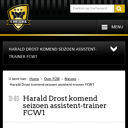
MENU
HOME
HARALD DROST KOMEND SEIZOEN ASSISTENT-
TRAINER FCW1
PROGRAMMA
OVER FCW
U bent hier:
Home
›
Over FCW
›
Nieuws
›
Harald Drost komend seizoen assistent-trainer FCW1
INFORMATIE
Harald Drost komend
31-03
seizoen assistent-trainer
JEUGD
FCW1
SENIOREN