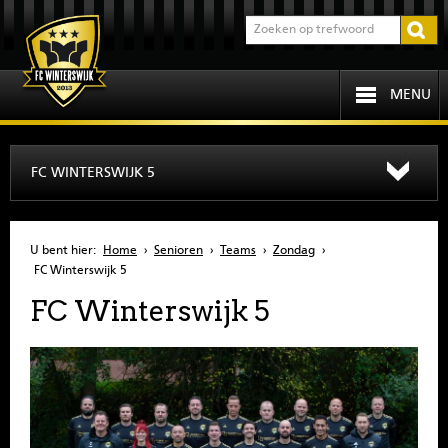
MENU
HOME
FC WINTERSWIJK 5
PROGRAMMA
U bent hier:
Home
›
Senioren
›
Teams
›
Zondag
›
OVER FCW
FC Winterswijk 5
FC Winterswijk 5
INFORMATIE
JEUGD
SENIOREN