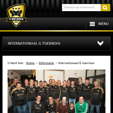
MENU
HOME
INTERNATIONAAL G TOERNOOI
PROGRAMMA
U bent hier:
Home
›
Informatie
›
Internationaal G toernooi
OVER FCW
INFORMATIE
JEUGD
SENIOREN