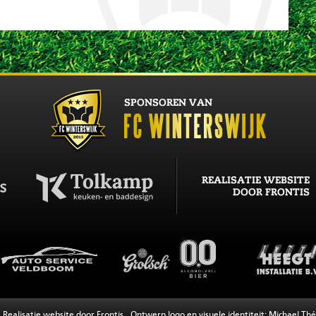
Realisatie website door
Frontis
Ontwerp logo en visuele identiteit:
Michael Thé