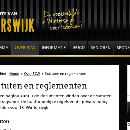
MMA
OVER FCW
INFORMATIE
JEUGD
SENIOREN
SPONS
hier:
Home
›
Over FCW
›
Statuten en reglementen
atuten en reglementen
ze pagina kunt u de documenten vinden over de statuten,
ragscode, de huishoudelijke regels en de privacy policy
elden voor FC Winterswijk.
uten
G