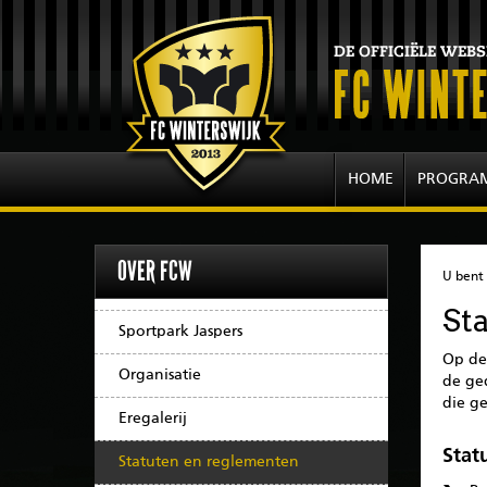
HOME
PROGRA
OVER FCW
U bent 
St
Sportpark Jaspers
Op de
Organisatie
de ged
die g
Eregalerij
Stat
Statuten en reglementen