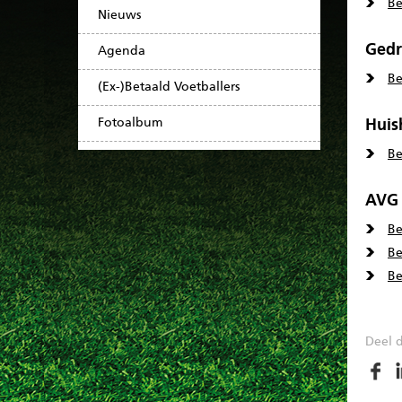
Be
Nieuws
Gedr
Agenda
Be
(Ex-)Betaald Voetballers
Fotoalbum
Huis
Be
AVG 
Be
Be
Be
Deel d