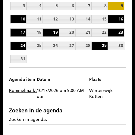
SPONSOREN
3
4
5
6
7
8
9
10
11
12
13
14
15
16
CONTACT
17
18
19
20
21
22
23
MENU
24
25
26
27
28
29
30
31
Agenda item
Datum
Plaats
Rommelmarkt
10/17/2026 om 9:00 AM
Winterswijk-
uur
Kotten
Zoeken in de agenda
Zoeken in agenda: