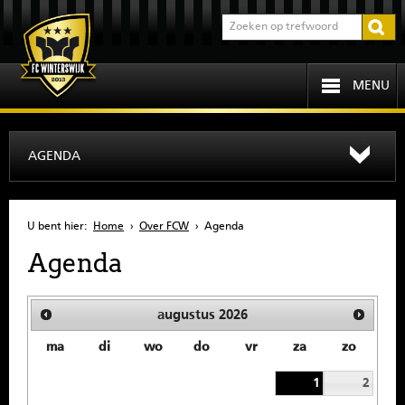
MENU
HOME
AGENDA
PROGRAMMA
U bent hier:
Home
›
Over FCW
›
Agenda
OVER FCW
Agenda
INFORMATIE
augustus
2026
JEUGD
ma
di
wo
do
vr
za
zo
SENIOREN
1
2