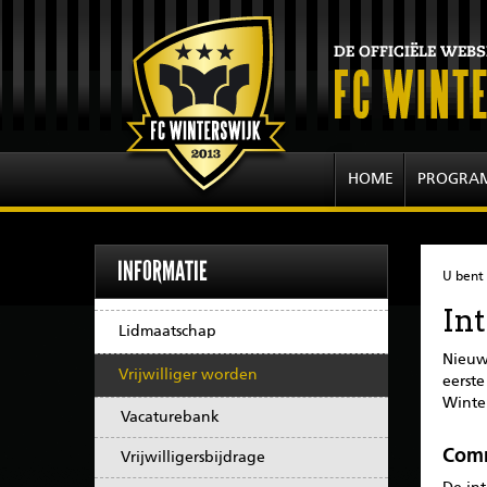
HOME
PROGRA
INFORMATIE
U bent 
In
Lidmaatschap
Nieuw
Vrijwilliger worden
eerste
Winte
Vacaturebank
Comm
Vrijwilligersbijdrage