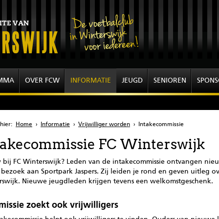
MMA
OVER FCW
INFORMATIE
JEUGD
SENIOREN
SPONS
hier:
Home
›
Informatie
›
Vrijwilliger worden
›
Intakecommissie
takecommissie FC Winterswijk
 bij FC Winterswijk? Leden van de intakecommissie ontvangen nie
 bezoek aan Sportpark Jaspers. Zij leiden je rond en geven uitleg o
rswijk. Nieuwe jeugdleden krijgen tevens een welkomstgeschenk.
issie zoekt ook vrijwilligers