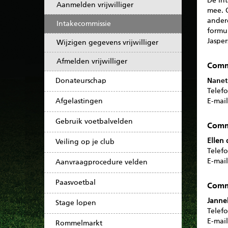
De int
Aanmelden vrijwilliger
mee. 
andere
Intakecommissie
formul
Jasper
Wijzigen gegevens vrijwilliger
Afmelden vrijwilliger
Commi
Donateurschap
Nanet
Telef
Afgelastingen
E-mai
Gebruik voetbalvelden
Commi
Ellen
Veiling op je club
Telef
E-mai
Aanvraagprocedure velden
Paasvoetbal
Commi
Janne
Stage lopen
Telef
E-mai
Rommelmarkt