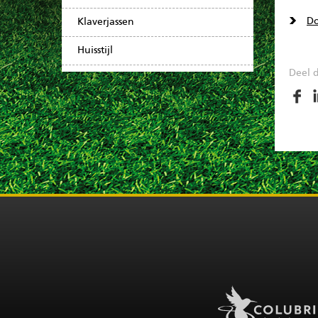
Do
Klaverjassen
Huisstijl
Deel d