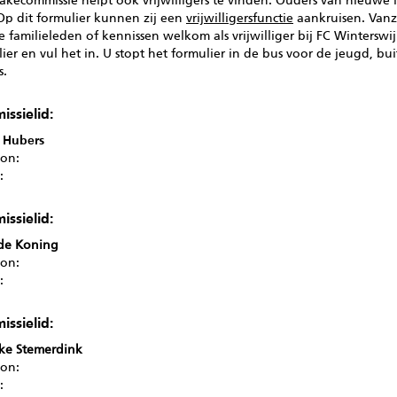
akecommissie helpt ook vrijwilligers te vinden. Ouders van nieuwe 
Op dit formulier kunnen zij een
vrijwilligersfunctie
aankruisen. Vanz
 familieleden of kennissen welkom als vrijwilliger bij FC Winterswi
ier en vul het in. U stopt het formulier in de bus voor de jeugd, b
s.
ssielid:
 Hubers
oon:
l:
ssielid:
 de Koning
oon:
l:
ssielid:
ke Stemerdink
oon:
l: