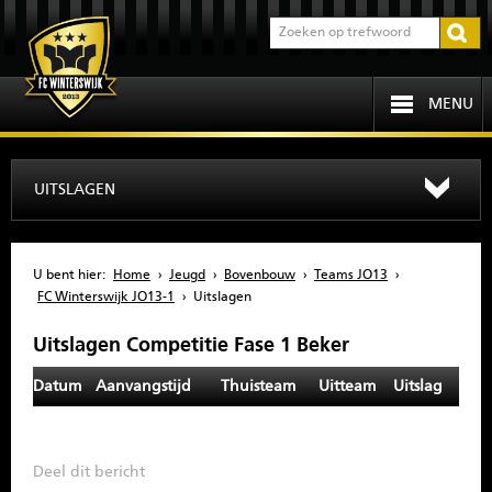
MENU
HOME
UITSLAGEN
PROGRAMMA
U bent hier:
Home
›
Jeugd
›
Bovenbouw
›
Teams JO13
›
OVER FCW
FC Winterswijk JO13-1
›
Uitslagen
Uitslagen Competitie Fase 1 Beker
INFORMATIE
Datum
Aanvangstijd
Thuisteam
Uitteam
Uitslag
JEUGD
SENIOREN
Deel dit bericht