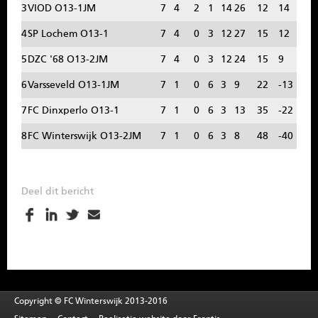
3
VIOD O13-1JM
7
4
2
1
14
26
12
14
SPONSOREN
4
SP Lochem O13-1
7
4
0
3
12
27
15
12
CONTACT
5
DZC '68 O13-2JM
7
4
0
3
12
24
15
9
6
Varsseveld O13-1JM
7
1
0
6
3
9
22
-13
MENU
7
FC Dinxperlo O13-1
7
1
0
6
3
13
35
-22
8
FC Winterswijk O13-2JM
7
1
0
6
3
8
48
-40
Deel dit bericht
Copyright © FC Winterswijk 2013-2016