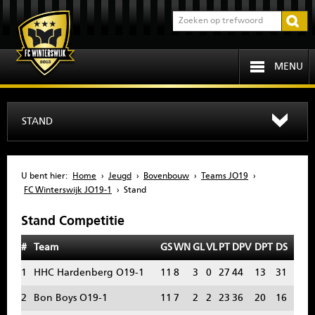
MENU
HOME
STAND
PROGRAMMA
U bent hier:
Home
›
Jeugd
›
Bovenbouw
›
Teams JO19
›
OVER FCW
FC Winterswijk JO19-1
›
Stand
Stand Competitie
INFORMATIE
#
Team
GS
WN
GL
VL
PT
DPV
DPT
DS
JEUGD
1
HHC Hardenberg O19-1
11
8
3
0
27
44
13
31
SENIOREN
2
Bon Boys O19-1
11
7
2
2
23
36
20
16