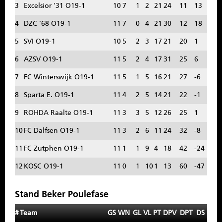
3
Excelsior '31 O19-1
10
7
1
2
21
24
11
13
SPONSOREN
4
DZC '68 O19-1
11
7
0
4
21
30
12
18
CONTACT
5
SVI O19-1
10
5
2
3
17
21
20
1
6
AZSV O19-1
11
5
2
4
17
31
25
6
MENU
7
FC Winterswijk O19-1
11
5
1
5
16
21
27
-6
8
Sparta E. O19-1
11
4
2
5
14
21
22
-1
9
ROHDA Raalte O19-1
11
3
3
5
12
26
25
1
10
FC Dalfsen O19-1
11
3
2
6
11
24
32
-8
11
FC Zutphen O19-1
11
1
1
9
4
18
42
-24
12
KOSC O19-1
11
0
1
10
1
13
60
-47
Stand Beker Poulefase
#
Team
GS
WN
GL
VL
PT
DPV
DPT
DS