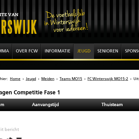
MMA
OVER FCW
INFORMATIE
JEUGD
SENIOREN
SPONS
hier:
Home
›
Jeugd
›
Meiden
›
Teams MO15
›
FC Winterswijk MO15-2
›
Uit
lagen Competitie Fase 1
um
Aanvangstijd
Thuisteam
it bericht