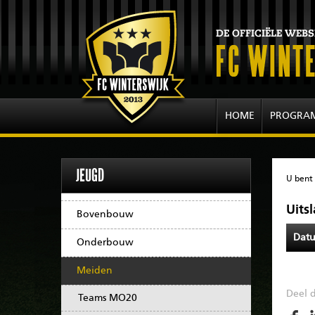
HOME
PROGRA
JEUGD
U bent 
Uits
Bovenbouw
Dat
Onderbouw
Meiden
Deel d
Teams MO20