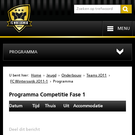
MENU
HOME
PROGRAMMA
PROGRAMMA
U bent hier:
Home
›
Jeugd
›
Onderbouw
›
Teams JO11
›
OVER FCW
FC Winterswijk JO11-1
›
Programma
Programma Competitie Fase 1
INFORMATIE
Datum
Tijd
Thuis
Uit
Accommodatie
JEUGD
SENIOREN
Deel dit bericht