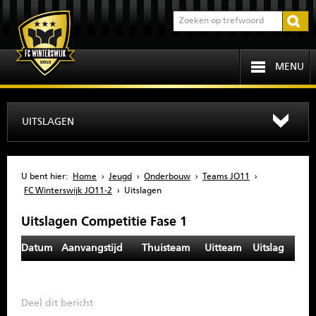
MENU
HOME
UITSLAGEN
PROGRAMMA
U bent hier:
Home
›
Jeugd
›
Onderbouw
›
Teams JO11
›
OVER FCW
FC Winterswijk JO11-2
›
Uitslagen
Uitslagen Competitie Fase 1
INFORMATIE
Datum
Aanvangstijd
Thuisteam
Uitteam
Uitslag
JEUGD
SENIOREN
Deel dit bericht