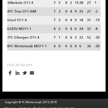
3
Markelo O11-4
7
5
0
2
15
28
27
1
SPONSOREN
4
FC Trias O11-4JM
7
3
0
4
9
25
27
-2
CONTACT
5
Grol O11-4
7
3
0
4
9
18
37
-19
6
AZSV MO11-1
6
2
0
4
6
24
32
-8
MENU
7
FC Eibergen O11-4
7
1
0
6
3
22
52
-30
8
FC Winterswijk MO11-1
6
0
0
6
0
6
36
-30
Deel dit bericht
Copyright © FC Winterswijk 2013-2016