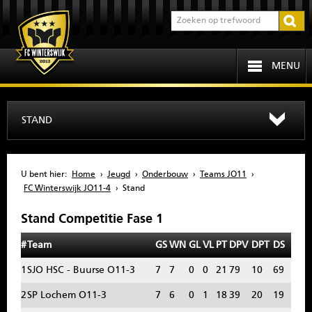
MENU
HOME
STAND
PROGRAMMA
U bent hier:
Home
›
Jeugd
›
Onderbouw
›
Teams JO11
›
OVER FCW
FC Winterswijk JO11-4
›
Stand
Stand Competitie Fase 1
INFORMATIE
#
Team
GS
WN
GL
VL
PT
DPV
DPT
DS
JEUGD
1
SJO HSC - Buurse O11-3
7
7
0
0
21
79
10
69
SENIOREN
2
SP Lochem O11-3
7
6
0
1
18
39
20
19