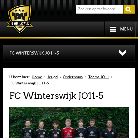
MENU
HOME
FC WINTERSWIJK JO11-5
PROGRAMMA
U bent hier:
Home
›
Jeugd
›
Onderbouw
›
Teams JO11
›
OVER FCW
FC Winterswijk JO11-5
FC Winterswijk JO11-5
INFORMATIE
JEUGD
SENIOREN