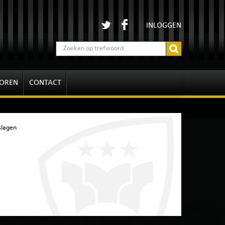
INLOGGEN
OREN
CONTACT
slagen