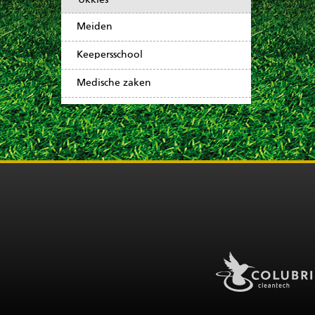
Ukkies
Meiden
Keepersschool
Medische zaken