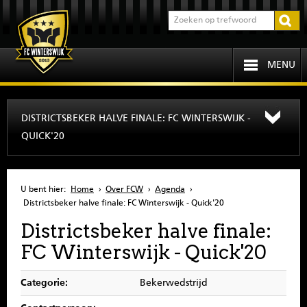
MENU
HOME
DISTRICTSBEKER HALVE FINALE: FC WINTERSWIJK -
QUICK'20
PROGRAMMA
OVER FCW
U bent hier:
Home
›
Over FCW
›
Agenda
›
Districtsbeker halve finale: FC Winterswijk - Quick'20
INFORMATIE
Districtsbeker halve finale:
FC Winterswijk - Quick'20
JEUGD
Categorie:
Bekerwedstrijd
SENIOREN