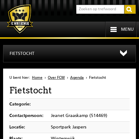
MENU
HOME
FIETSTOCHT
PROGRAMMA
U bent hier:
Home
›
Over FCW
›
Agenda
›
Fietstocht
OVER FCW
Fietstocht
INFORMATIE
Categorie:
JEUGD
Contactpersoon:
Jeanet Graaskamp (514469)
Locatie:
Sportpark Jaspers
SENIOREN
Plaats:
Winterswijk