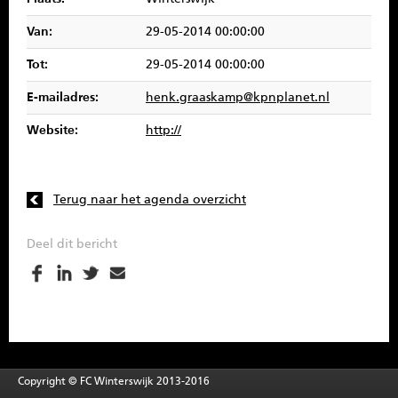
SPONSOREN
Van:
29-05-2014 00:00:00
CONTACT
Tot:
29-05-2014 00:00:00
E-mailadres:
henk.graaskamp@kpnplanet.nl
MENU
Website:
http://
Terug naar het agenda overzicht
Deel dit bericht
Copyright © FC Winterswijk 2013-2016