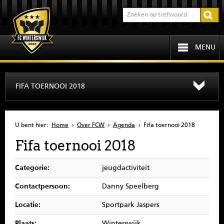
MENU
HOME
FIFA TOERNOOI 2018
PROGRAMMA
U bent hier:
Home
›
Over FCW
›
Agenda
›
Fifa toernooi 2018
OVER FCW
Fifa toernooi 2018
INFORMATIE
Categorie:
jeugdactiviteit
JEUGD
Contactpersoon:
Danny Speelberg
Locatie:
Sportpark Jaspers
SENIOREN
Plaats:
Winterswijk