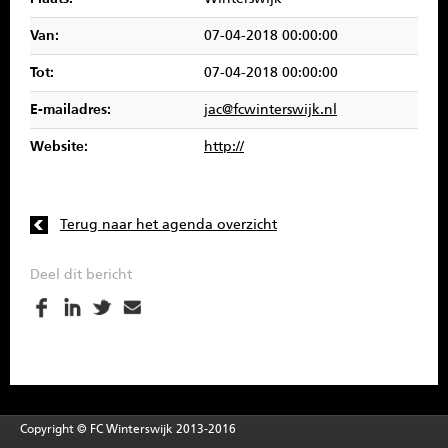
SPONSOREN
Van:
07-04-2018 00:00:00
CONTACT
Tot:
07-04-2018 00:00:00
E-mailadres:
jac@fcwinterswijk.nl
MENU
Website:
http://
Terug naar het agenda overzicht
Deel dit bericht
Copyright © FC Winterswijk 2013-2016