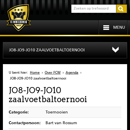
MENU
HOME
JO8-JO9-JO10 ZAALVOETBALTOERNOOI
PROGRAMMA
U bent hier:
Home
›
Over FCW
›
Agenda
›
OVER FCW
JO8-JO9-JO10 zaalvoetbaltoernooi
JO8-JO9-JO10
INFORMATIE
zaalvoetbaltoernooi
JEUGD
Categorie:
Toernooien
SENIOREN
Contactpersoon:
Bart van Rossum