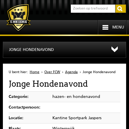
MENU
HOME
JONGE HONDENAVOND
PROGRAMMA
U bent hier:
Home
›
Over FCW
›
Agenda
›
Jonge Hondenavond
OVER FCW
Jonge Hondenavond
INFORMATIE
Categorie:
hazen- en hondenavond
JEUGD
Contactpersoon:
Locatie:
Kantine Sportpark Jaspers
SENIOREN
Plaats:
Winterswijk