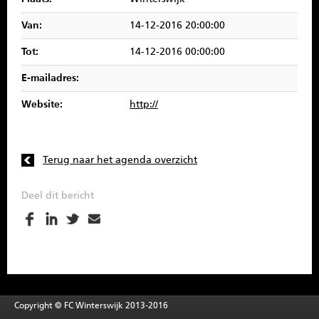
SPONSOREN
Van:
14-12-2016 20:00:00
CONTACT
Tot:
14-12-2016 00:00:00
E-mailadres:
MENU
Website:
http://
Terug naar het agenda overzicht
Deel dit bericht
Copyright © FC Winterswijk 2013-2016