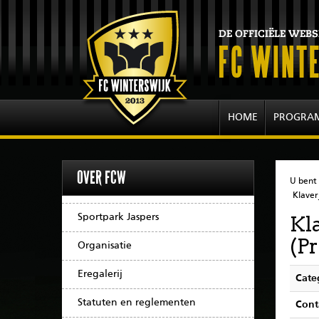
HOME
PROGRA
OVER FCW
U bent 
Klaver
Sportpark Jaspers
Kl
(Pr
Organisatie
Eregalerij
Cate
Statuten en reglementen
Cont