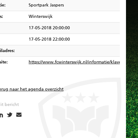
ie:
Sportpark Jaspers
s:
Winterswijk
17-05-2018 20:00:00
17-05-2018 22:00:00
iladres:
ite:
https://www.fcwinterswijk.nl/informatie/klaverjassen.
erug naar het agenda overzicht
it bericht