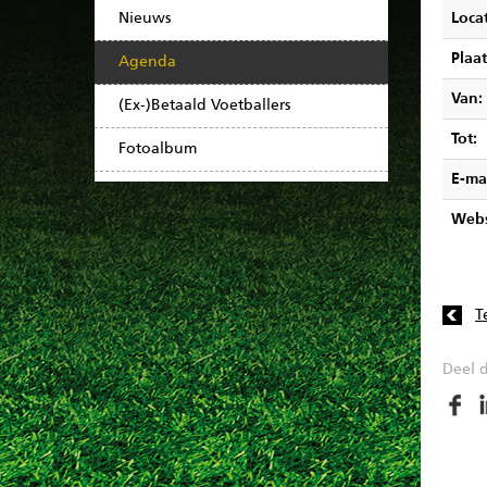
Nieuws
Locat
Plaat
Agenda
Van:
(Ex-)Betaald Voetballers
Tot:
Fotoalbum
E-ma
Webs
T
Deel d