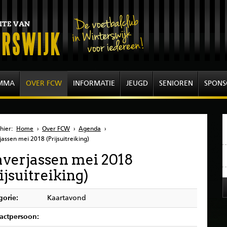
MMA
OVER FCW
INFORMATIE
JEUGD
SENIOREN
SPONS
hier:
Home
›
Over FCW
›
Agenda
›
jassen mei 2018 (Prijsuitreiking)
averjassen mei 2018
ijsuitreiking)
gorie:
Kaartavond
actpersoon: