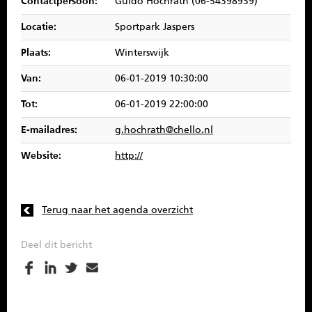
Contactpersoon:
Guido Hochrath (06-54398939)
SPONSOREN
Locatie:
Sportpark Jaspers
CONTACT
Plaats:
Winterswijk
Van:
06-01-2019 10:30:00
MENU
Tot:
06-01-2019 22:00:00
E-mailadres:
g.hochrath@chello.nl
Website:
http://
Terug naar het agenda overzicht
Deel dit bericht