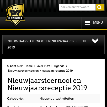
MENU
HOME
NIEUWJAARSTOERNOOI EN NIEUWJAARSRECEPTIE
2019
PROGRAMMA
OVER FCW
U bent hier:
Home
›
Over FCW
›
Agenda
›
Nieuwjaarstoernooi en Nieuwjaarsreceptie 2019
INFORMATIE
Nieuwjaarstoernooi en
Nieuwjaarsreceptie 2019
JEUGD
Categorie:
Nieuwjaarsactiviteiten
SENIOREN