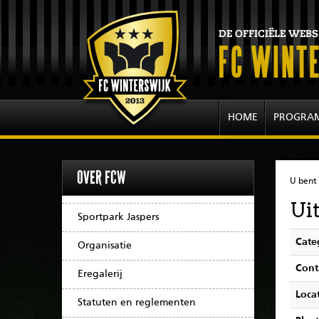
HOME
PROGRA
OVER FCW
U bent 
Ui
Sportpark Jaspers
Cate
Organisatie
Cont
Eregalerij
Locat
Statuten en reglementen