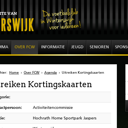
MMA
OVER FCW
INFORMATIE
JEUGD
SENIOREN
SPONS
hier:
Home
›
Over FCW
›
Agenda
›
Uitreiken Kortingskaarten
treiken Kortingskaarten
gorie:
actpersoon:
Activiteitencommissie
ie:
Hochrath Home Sportpark Jaspers