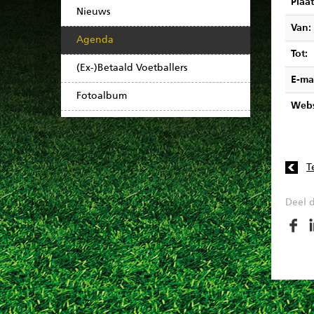
Plaat
Nieuws
Van:
Agenda
Tot:
(Ex-)Betaald Voetballers
E-ma
Fotoalbum
Webs
T
Deel d