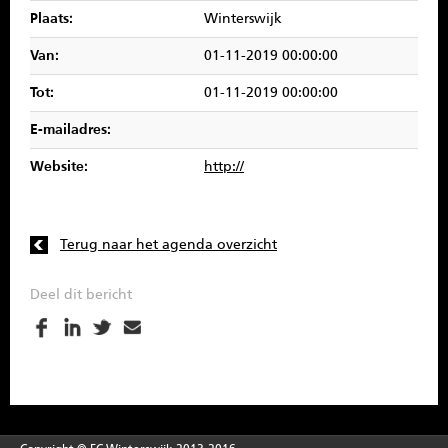
SPONSOREN
Plaats:
Winterswijk
Van:
01-11-2019 00:00:00
CONTACT
Tot:
01-11-2019 00:00:00
MENU
E-mailadres:
Website:
http://
Terug naar het agenda overzicht
Deel dit bericht