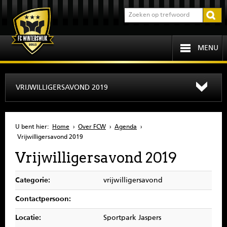
MENU
HOME
VRIJWILLIGERSAVOND 2019
PROGRAMMA
U bent hier:
Home
›
Over FCW
›
Agenda
›
OVER FCW
Vrijwilligersavond 2019
Vrijwilligersavond 2019
INFORMATIE
Categorie:
vrijwilligersavond
JEUGD
Contactpersoon:
SENIOREN
Locatie:
Sportpark Jaspers