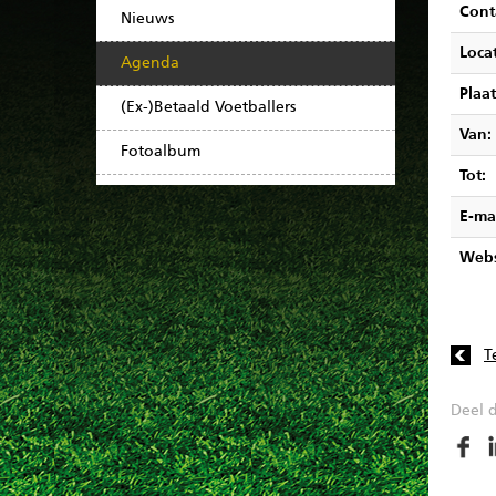
Cont
Nieuws
Locat
Agenda
Plaat
(Ex-)Betaald Voetballers
Van:
Fotoalbum
Tot:
E-ma
Webs
T
Deel d