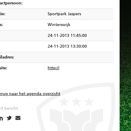
actpersoon:
ie:
Sportpark Jaspers
s:
Winterswijk
24-11-2013 11:45:00
24-11-2013 13:30:00
iladres:
ite:
http://
erug naar het agenda overzicht
it bericht