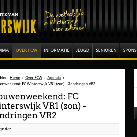
MMA
OVER FCW
INFORMATIE
JEUGD
SENIOREN
SPONS
hier:
Home
›
Over FCW
›
Agenda
›
nweekend: FC Winterswijk VR1 (zon) - Gendringen VR2
ouwenweekend: FC
nterswijk VR1 (zon) -
ndringen VR2
gorie: