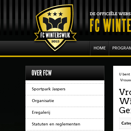
HOME
PROGRA
OVER FCW
U bent 
Vrouwe
Sportpark Jaspers
Vr
Wi
Organisatie
Ge
Eregalerij
Cate
Statuten en reglementen