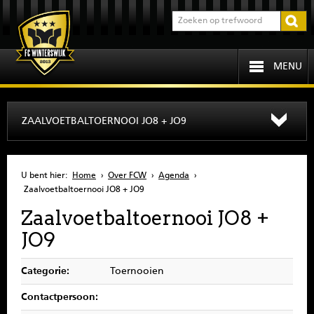
MENU
HOME
ZAALVOETBALTOERNOOI JO8 + JO9
PROGRAMMA
U bent hier:
Home
›
Over FCW
›
Agenda
›
OVER FCW
Zaalvoetbaltoernooi JO8 + JO9
Zaalvoetbaltoernooi JO8 +
INFORMATIE
JO9
JEUGD
Categorie:
Toernooien
SENIOREN
Contactpersoon: