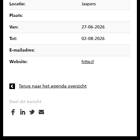
Locatie:
Jaspers
SPONSOREN
Plaats:
CONTACT
Van:
27-06-2026
MENU
Tot:
02-08-2026
E-mailadres:
Website:
http://
Terug naar het agenda overzicht
Deel dit bericht