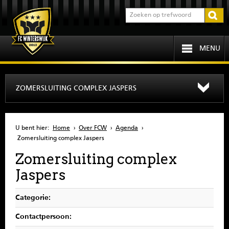
MENU
HOME
ZOMERSLUITING COMPLEX JASPERS
PROGRAMMA
U bent hier:
Home
›
Over FCW
›
Agenda
›
OVER FCW
Zomersluiting complex Jaspers
Zomersluiting complex
INFORMATIE
Jaspers
JEUGD
Categorie:
SENIOREN
Contactpersoon: