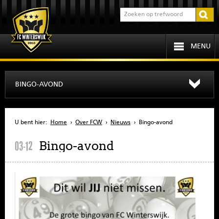
MENU
HOME
BINGO-AVOND
PROGRAMMA
U bent hier:
Home
›
Over FCW
›
Nieuws
›
Bingo-avond
OVER FCW
Bingo-avond
03-12
INFORMATIE
JEUGD
SENIOREN