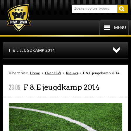
MENU
HOME
F & E JEUGDKAMP 2014
PROGRAMMA
U bent hier:
Home
›
Over FCW
›
Nieuws
›
F & E jeugdkamp 2014
OVER FCW
F & E jeugdkamp 2014
23-05
INFORMATIE
JEUGD
SENIOREN