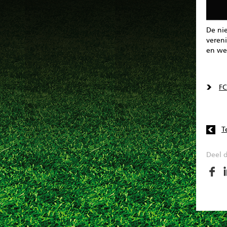
De nie
veren
en we
FC
T
Deel d