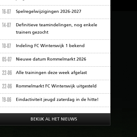
16-07
Spelregelwijzigingen 2026-2027
14-07
Definitieve teamindelingen, nog enkele
trainers gezocht
10-07
Indeling FC Winterswijk 1 bekend
05-07
Nieuwe datum Rommelmarkt 2026
22-06
Alle trainingen deze week afgelast
22-06
Rommelmarkt FC Winterswijk uitgesteld
19-06
Eindactiviteit jeugd zaterdag in de hitte!
BEKIJK AL HET NIEUWS