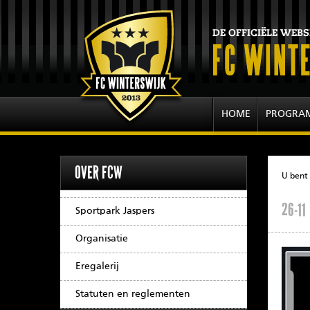
HOME
PROGRA
OVER FCW
U bent 
26-11
Sportpark Jaspers
Organisatie
Eregalerij
Statuten en reglementen