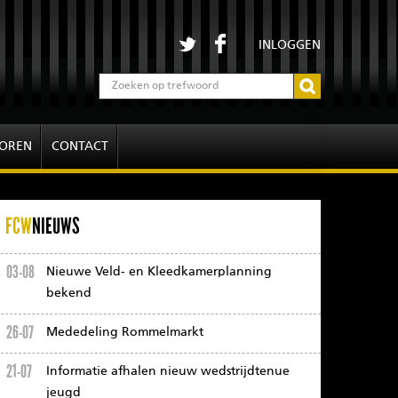
INLOGGEN
OREN
CONTACT
FCW
NIEUWS
03-08
Nieuwe Veld- en Kleedkamerplanning
bekend
26-07
Mededeling Rommelmarkt
21-07
Informatie afhalen nieuw wedstrijdtenue
jeugd