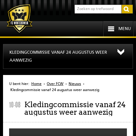
MENU
HOME
KLEDINGCOMMISSIE VANAF 24 AUGUSTUS WEER
AANWEZIG
PROGRAMMA
OVER FCW
U bent hier:
Home
›
Over FCW
›
Nieuws
›
Kledingcommissie vanaf 24 augustus weer aanwezig
INFORMATIE
Kledingcommissie vanaf 24
10-08
augustus weer aanwezig
JEUGD
SENIOREN