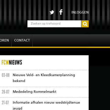
INLOGGEN
OREN
CONTACT
FCW
NIEUWS
03-08
Nieuwe Veld- en Kleedkamerplanning
bekend
26-07
Mededeling Rommelmarkt
21-07
Informatie afhalen nieuw wedstrijdtenue
jeugd