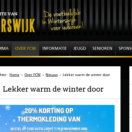
MMA
OVER FCW
INFORMATIE
JEUGD
SENIOREN
SPONS
hier:
Home
›
Over FCW
›
Nieuws
›
Lekker warm de winter door
Lekker warm de winter door