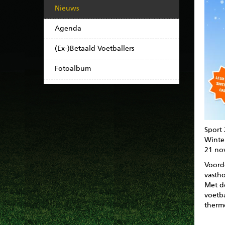
Nieuws
Agenda
(Ex-)Betaald Voetballers
Fotoalbum
Sport
Winte
21 no
Voord
vastho
Met d
voetba
therm