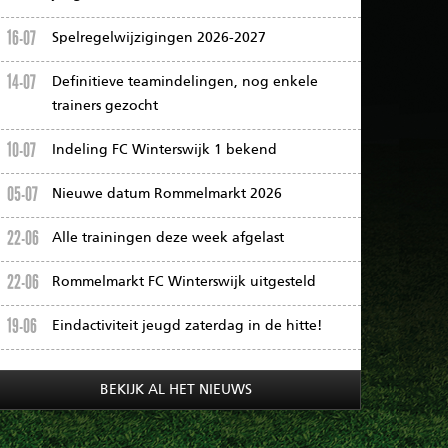
16-07
Spelregelwijzigingen 2026-2027
14-07
Definitieve teamindelingen, nog enkele
trainers gezocht
10-07
Indeling FC Winterswijk 1 bekend
05-07
Nieuwe datum Rommelmarkt 2026
22-06
Alle trainingen deze week afgelast
22-06
Rommelmarkt FC Winterswijk uitgesteld
19-06
Eindactiviteit jeugd zaterdag in de hitte!
BEKIJK AL HET NIEUWS