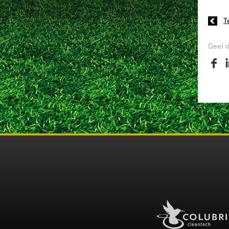
T
Deel d