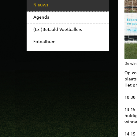
Nieuws
Agenda
(Ex-)Betaald Voetballers
Fotoalbum
De win
Op zo
plaats
Het pr
10:30
13:15 
huldig
winna
14:15 