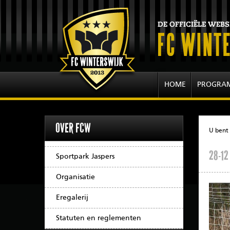
HOME
PROGRA
OVER FCW
U bent 
28-12
Sportpark Jaspers
Organisatie
Eregalerij
Statuten en reglementen