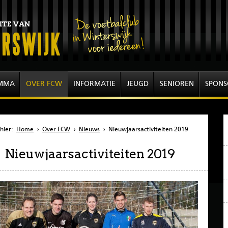
MMA
OVER FCW
INFORMATIE
JEUGD
SENIOREN
SPONS
hier:
Home
›
Over FCW
›
Nieuws
›
Nieuwjaarsactiviteiten 2019
Nieuwjaarsactiviteiten 2019