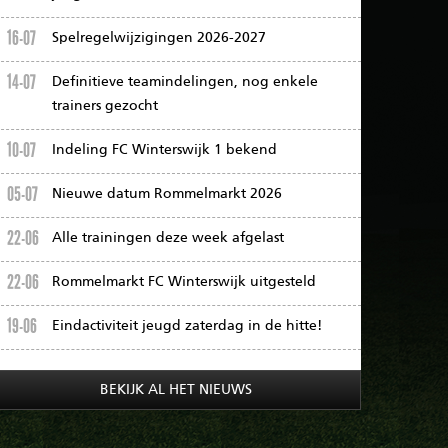
16-07
Spelregelwijzigingen 2026-2027
14-07
Definitieve teamindelingen, nog enkele
trainers gezocht
10-07
Indeling FC Winterswijk 1 bekend
05-07
Nieuwe datum Rommelmarkt 2026
22-06
Alle trainingen deze week afgelast
22-06
Rommelmarkt FC Winterswijk uitgesteld
19-06
Eindactiviteit jeugd zaterdag in de hitte!
BEKIJK AL HET NIEUWS