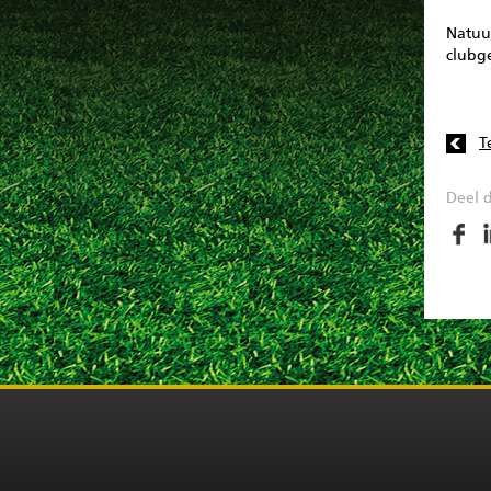
Natuur
clubg
T
Deel d