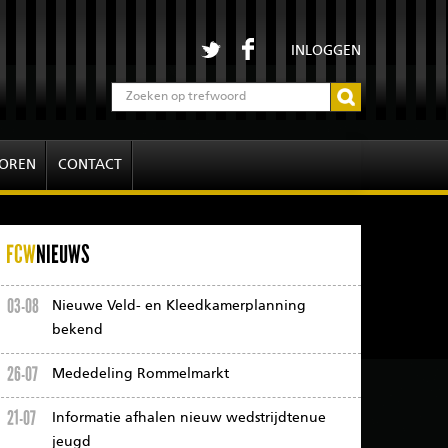
INLOGGEN
OREN
CONTACT
FCW
NIEUWS
03-08
Nieuwe Veld- en Kleedkamerplanning
bekend
26-07
Mededeling Rommelmarkt
21-07
Informatie afhalen nieuw wedstrijdtenue
jeugd