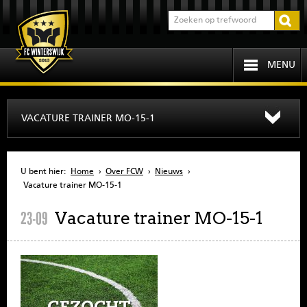
MENU
HOME
VACATURE TRAINER MO-15-1
PROGRAMMA
U bent hier:
Home
›
Over FCW
›
Nieuws
›
OVER FCW
Vacature trainer MO-15-1
Vacature trainer MO-15-1
23-09
INFORMATIE
JEUGD
SENIOREN