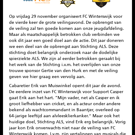
Op vrijdag 29 november organiseert FC Winterswijk voor
de vierde keer de grote veilingavond. De opbrengst van
de veiling zal ten goede komen aan onze jeugdafdeling.
Maar als maatschappelijk betrokken club verbinden we
ook dit jaar een goed doel aan de actie. Dit jaar doneren
we een deel van de opbrengst aan Stichting ALS. Deze
stichting doet belangrijk onderzoek naar de dodelijke
spierziekte ALS. We zijn al eerder betrokken geraakt bij
het werk van de Stichting i.v.m. het overlijden van onze
trouwe sponsor Gertie van den Hurk en met de veiling
geven we hier graag een vervolg aan.
Cabaretier Erik van Muiswinkel opent dit jaar de avond.
De eerdere inzet van FC Winterswijk voor Support Casper
gaat Erik aan het hart. “Mijn vader, net als Casper en ik
groot liefhebber van cricket, en als acteur onder andere
bekend als wachtcommandant in Baantjer, overleed op
64-jarige leeftijd aan alvleesklierkanker.” Maar ook het
huidige doel, Stichting ALS, vind Erik erg belangrijk. Vorig
jaar kon Erik onverwachts niet naar de veiling van FC
Winterswijk komen. I.v.m. zijn vertalingen van musicals die