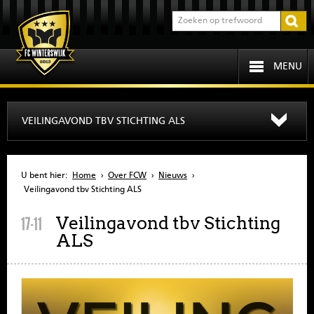
MENU
HOME
VEILINGAVOND TBV STICHTING ALS
PROGRAMMA
U bent hier:
Home
›
Over FCW
›
Nieuws
›
OVER FCW
Veilingavond tbv Stichting ALS
Veilingavond tbv Stichting
17-11
INFORMATIE
ALS
JEUGD
SENIOREN