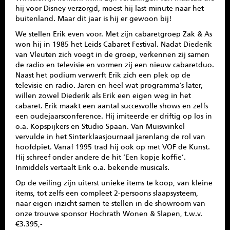
hij voor Disney verzorgd, moest hij last-minute naar het
buitenland. Maar dit jaar is hij er gewoon bij!
We stellen Erik even voor. Met zijn cabaretgroep Zak & As
won hij in 1985 het Leids Cabaret Festival. Nadat Diederik
van Vleuten zich voegt in de groep, verkennen zij samen
de radio en televisie en vormen zij een nieuw cabaretduo.
Naast het podium verwerft Erik zich een plek op de
televisie en radio. Jaren en heel wat programma’s later,
willen zowel Diederik als Erik een eigen weg in het
cabaret. Erik maakt een aantal succesvolle shows en zelfs
een oudejaarsconference. Hij imiteerde er driftig op los in
o.a. Kopspijkers en Studio Spaan. Van Muiswinkel
vervulde in het Sinterklaasjournaal jarenlang de rol van
hoofdpiet. Vanaf 1995 trad hij ook op met VOF de Kunst.
Hij schreef onder andere de hit ‘Een kopje koffie’.
Inmiddels vertaalt Erik o.a. bekende musicals.
Op de veiling zijn uiterst unieke items te koop, van kleine
items, tot zelfs een compleet 2-persoons slaapsysteem,
naar eigen inzicht samen te stellen in de showroom van
onze trouwe sponsor Hochrath Wonen & Slapen, t.w.v.
€3.395,-