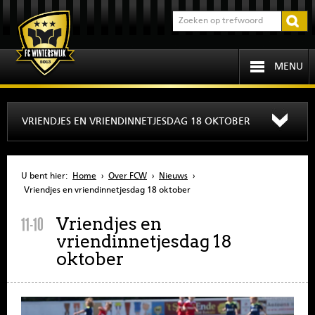
MENU
HOME
VRIENDJES EN VRIENDINNETJESDAG 18 OKTOBER
PROGRAMMA
U bent hier:
Home
›
Over FCW
›
Nieuws
›
OVER FCW
Vriendjes en vriendinnetjesdag 18 oktober
Vriendjes en
11-10
INFORMATIE
vriendinnetjesdag 18
oktober
JEUGD
SENIOREN