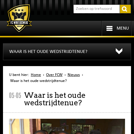
MENU
HOME
WAAR IS HET OUDE WEDSTRIJDTENUE?
PROGRAMMA
U bent hier:
Home
›
Over FCW
›
Nieuws
›
OVER FCW
Waar is het oude wedstrijdtenue?
Waar is het oude
05-05
INFORMATIE
wedstrijdtenue?
JEUGD
SENIOREN