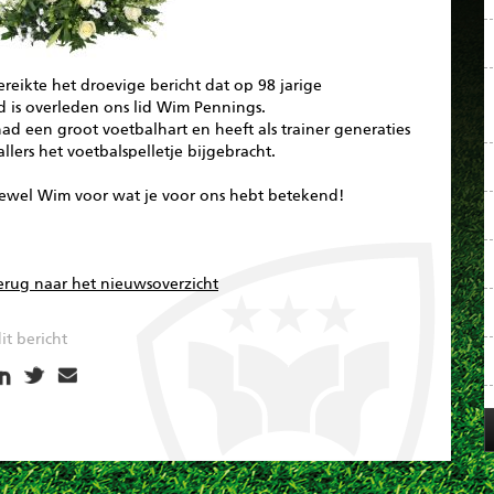
reikte het droevige bericht dat op 98 jarige
jd is overleden ons lid Wim Pennings.
d een groot voetbalhart en heeft als trainer generaties
llers het voetbalspelletje bijgebracht.
ewel Wim voor wat je voor ons hebt betekend!
erug naar het nieuwsoverzicht
it bericht