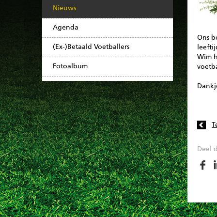
Nieuws
Agenda
Ons be
(Ex-)Betaald Voetballers
leefti
Wim ha
Fotoalbum
voetba
Dankj
T
Deel d