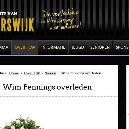
MMA
OVER FCW
INFORMATIE
JEUGD
SENIOREN
SPONS
hier:
Home
›
Over FCW
›
Nieuws
›
Wim Pennings overleden
Wim Pennings overleden