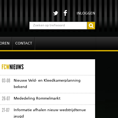
INLOGGEN
OREN
CONTACT
FCW
NIEUWS
03-08
Nieuwe Veld- en Kleedkamerplanning
bekend
26-07
Mededeling Rommelmarkt
21-07
Informatie afhalen nieuw wedstrijdtenue
jeugd