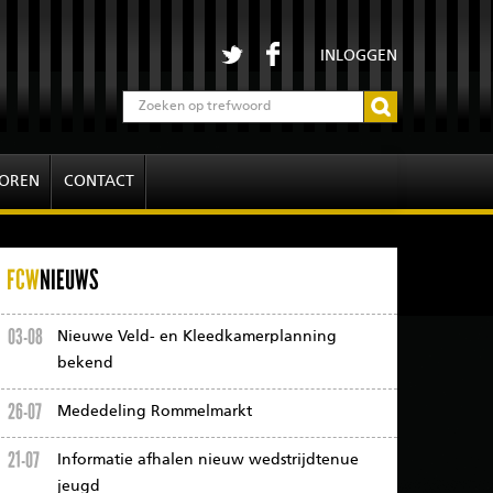
INLOGGEN
OREN
CONTACT
FCW
NIEUWS
03-08
Nieuwe Veld- en Kleedkamerplanning
bekend
26-07
Mededeling Rommelmarkt
21-07
Informatie afhalen nieuw wedstrijdtenue
jeugd