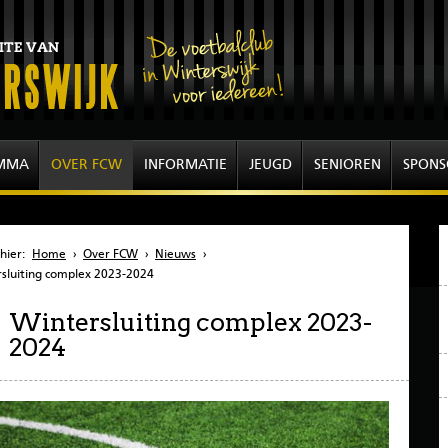
MMA
OVER FCW
INFORMATIE
JEUGD
SENIOREN
SPONS
hier:
Home
›
Over FCW
›
Nieuws
›
sluiting complex 2023-2024
Wintersluiting complex 2023-
2024