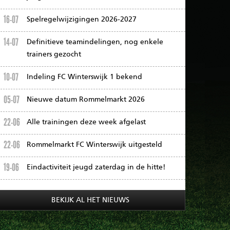
16-07
Spelregelwijzigingen 2026-2027
14-07
Definitieve teamindelingen, nog enkele
trainers gezocht
10-07
Indeling FC Winterswijk 1 bekend
05-07
Nieuwe datum Rommelmarkt 2026
22-06
Alle trainingen deze week afgelast
22-06
Rommelmarkt FC Winterswijk uitgesteld
19-06
Eindactiviteit jeugd zaterdag in de hitte!
BEKIJK AL HET NIEUWS