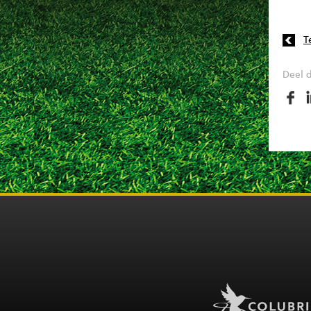
T
Deel d