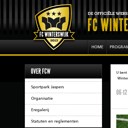
HOME
PROGRA
OVER FCW
U bent 
Winter
Sportpark Jaspers
06-12
Organisatie
Eregalerij
Statuten en reglementen