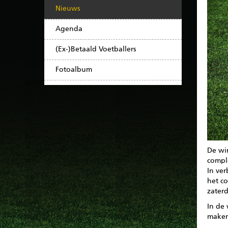
Nieuws
Agenda
(Ex-)Betaald Voetballers
Fotoalbum
De wi
comple
In ve
het c
zaterd
In de
maken