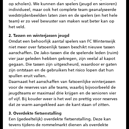
op scholen). We kunnen dan spelers (jeugd en senioren)
SPONSOREN
individueel, maar ook het complete team geanalyseerde
wedstrijdenbeelden laten zien en de spelers (en het hele
CONTACT
team) er zo veel bewuster van maken wat beter kan op
het veld.
MENU
2. Tassen en winterjassen jeugd
Omdat een behoorlijk aantal spelers van FC Winterswijk
niet meer over fatsoenlijk tassen beschikt nieuwe tassen
aanschaffen. De Jako-tassen die de spelende leden (ruim)
vier jaar geleden hebben gekregen, zijn veelal al kapot
gegaan. Die tassen zijn uitgescheurd, waardoor er gaten
zijn ontstaan en de gebruikers het risico lopen dat hun
spullen eruit vallen.
Daarnaast het aanschaffen van fatsoenlijke winterjassen
voor de reserves van alle teams, waarbij bijvoorbeeld de
jeugdteams er maximaal drie krijgen en de senioren vier
of vijf. Bij kouder weer is het wel zo prettig voor reserves
dat ze warm aangekleed aan de kant staan of zitten.
3. Overdekte fietsenstalling
Een (gedeeltelijk) overdekte fietsenstalling. Deze kan
tevens tijdens de rommelmarkt dienen als overdekte