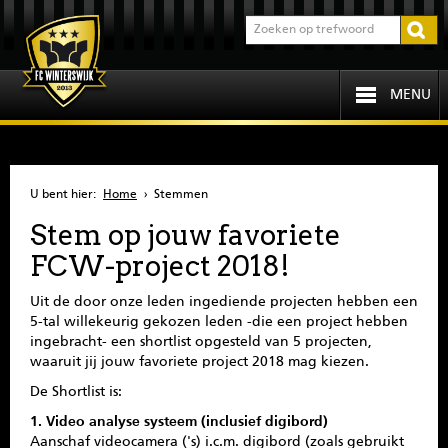
MENU
HOME
U bent hier:
Home
›
Stemmen
PROGRAMMA
Stem op jouw favoriete
FCW-project 2018!
OVER FCW
Uit de door onze leden ingediende projecten hebben een
INFORMATIE
5-tal willekeurig gekozen leden -die een project hebben
ingebracht- een shortlist opgesteld van 5 projecten,
waaruit jij jouw favoriete project 2018 mag kiezen.
JEUGD
De Shortlist is:
SENIOREN
1. Video analyse systeem (inclusief digibord)
Aanschaf videocamera ('s) i.c.m. digibord (zoals gebruikt