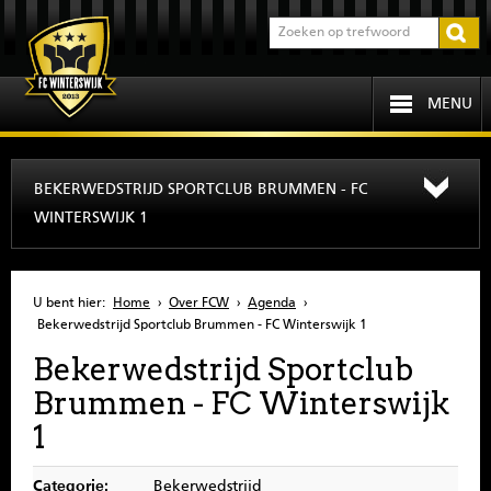
MENU
HOME
BEKERWEDSTRIJD SPORTCLUB BRUMMEN - FC
WINTERSWIJK 1
PROGRAMMA
OVER FCW
U bent hier:
Home
›
Over FCW
›
Agenda
›
Bekerwedstrijd Sportclub Brummen - FC Winterswijk 1
INFORMATIE
Bekerwedstrijd Sportclub
Brummen - FC Winterswijk
JEUGD
1
SENIOREN
Categorie:
Bekerwedstrijd