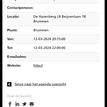
SPONSOREN
Contactpersoon:
CONTACT
Locatie:
De Hazenberg LR Beijnenlaan 18
Brummen
MENU
Plaats:
Brummen
Van:
12-03-2024 20:15:00
Tot:
12-03-2024 22:00:00
E-mailadres:
Website:
http://
Terug naar het agenda overzicht
Deel dit bericht