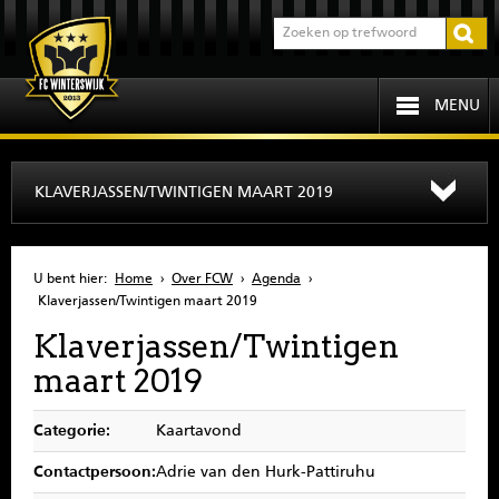
MENU
HOME
KLAVERJASSEN/TWINTIGEN MAART 2019
PROGRAMMA
U bent hier:
Home
›
Over FCW
›
Agenda
›
OVER FCW
Klaverjassen/Twintigen maart 2019
Klaverjassen/Twintigen
INFORMATIE
maart 2019
JEUGD
Categorie:
Kaartavond
SENIOREN
Contactpersoon:
Adrie van den Hurk-Pattiruhu