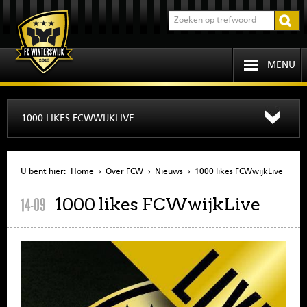
MENU
HOME
1000 LIKES FCWWIJKLIVE
PROGRAMMA
U bent hier:
Home
›
Over FCW
›
Nieuws
›
1000 likes FCWwijkLive
OVER FCW
1000 likes FCWwijkLive
14-09
INFORMATIE
JEUGD
SENIOREN