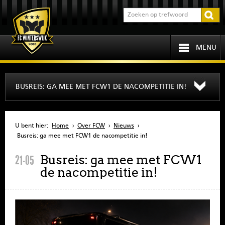
MENU
HOME
BUSREIS: GA MEE MET FCW1 DE NACOMPETITIE IN!
PROGRAMMA
U bent hier:
Home
›
Over FCW
›
Nieuws
›
OVER FCW
Busreis: ga mee met FCW1 de nacompetitie in!
Busreis: ga mee met FCW1
21-05
INFORMATIE
de nacompetitie in!
JEUGD
SENIOREN