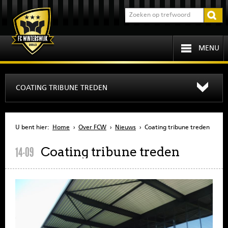
MENU
HOME
COATING TRIBUNE TREDEN
PROGRAMMA
U bent hier:
Home
›
Over FCW
›
Nieuws
›
Coating tribune treden
OVER FCW
Coating tribune treden
14-09
INFORMATIE
JEUGD
SENIOREN