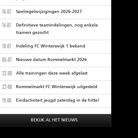
16-07
Spelregelwijzigingen 2026-2027
14-07
Definitieve teamindelingen, nog enkele
trainers gezocht
10-07
Indeling FC Winterswijk 1 bekend
05-07
Nieuwe datum Rommelmarkt 2026
22-06
Alle trainingen deze week afgelast
22-06
Rommelmarkt FC Winterswijk uitgesteld
19-06
Eindactiviteit jeugd zaterdag in de hitte!
BEKIJK AL HET NIEUWS