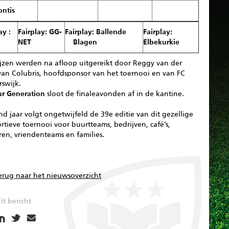
ontis
ay :
Fairplay: GG-
Fairplay: Ballende
Fairplay:
NET
Blagen
Elbekurkie
ijzen werden na afloop uitgereikt door Reggy van der
van Colubris, hoofdsponsor van het toernooi en van FC
swijk.
ur Generation
sloot de finaleavonden af in de kantine.
d jaar volgt ongetwijfeld de 39e editie van dit gezellige
rtieve toernooi voor buurtteams, bedrijven, café’s,
en, vriendenteams en families.
erug naar het nieuwsoverzicht
it bericht