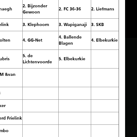
2. Bijzonder
rhaegh
2. FC 36-36
2. Liefmans
Gewoon
elink
3. Klephoorn
3. Wapiganaji
3. SKB
4. Ballende
holten
4. GG-Net
4. Elbekurkie
Blagen
5. de
ubris
5. Elbekurkie
Lichtenvoorde
AM &van
n
B
ker
erd Frielink
umbo