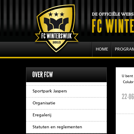
HOME
PROGRA
OVER FCW
U bent 
Colubr
Sportpark Jaspers
22-06
Organisatie
Eregalerij
Statuten en reglementen