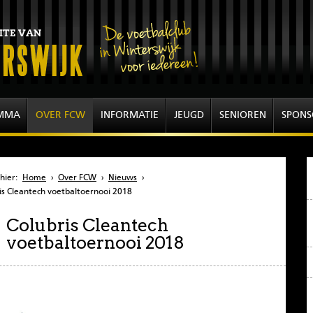
MMA
OVER FCW
INFORMATIE
JEUGD
SENIOREN
SPONS
hier:
Home
›
Over FCW
›
Nieuws
›
is Cleantech voetbaltoernooi 2018
Colubris Cleantech
voetbaltoernooi 2018