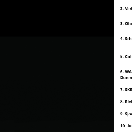
2. Ve
3. Ob
4. Sc
5. Col
6. W
Dure
7. SK
8. Ble
9. Sjo
10. J