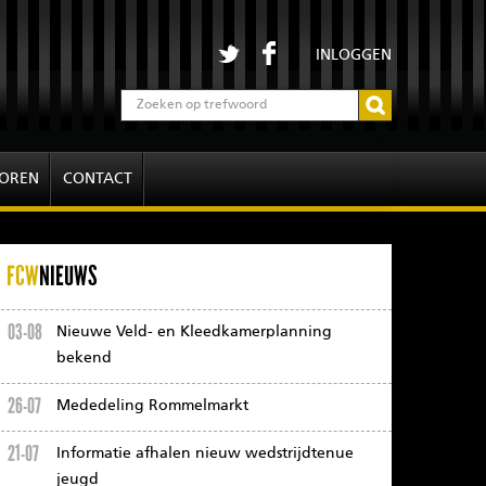
INLOGGEN
OREN
CONTACT
FCW
NIEUWS
03-08
Nieuwe Veld- en Kleedkamerplanning
bekend
26-07
Mededeling Rommelmarkt
21-07
Informatie afhalen nieuw wedstrijdtenue
jeugd