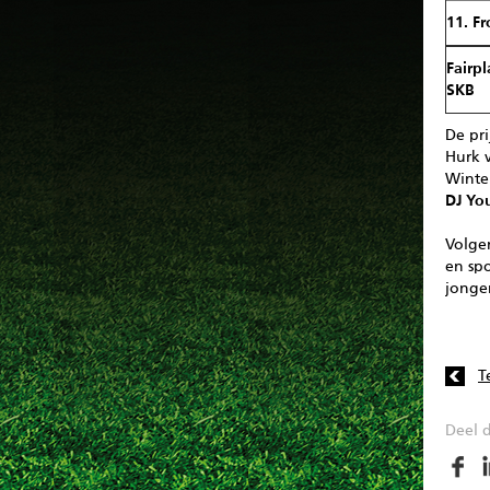
11. Fr
Fairpl
SKB
De pr
Hurk 
Winter
DJ Yo
Volgen
en spo
jonger
T
Deel d