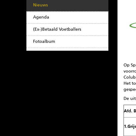
Nieuws
Agenda
(Ex-)Betaald Voetballers
Fotoalbum
Op Sp
voorr
Colubr
Het t
gespee
De uit
Afd. 
1.Grij