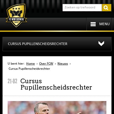
MENU
HOME
CURSUS PUPILLENSCHEIDSRECHTER
PROGRAMMA
U bent hier:
Home
›
Over FCW
›
Nieuws
›
OVER FCW
Cursus Pupillenscheidsrechter
Cursus
21-02
INFORMATIE
Pupillenscheidsrechter
JEUGD
SENIOREN