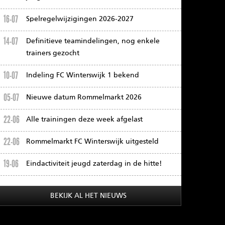
16-07
Spelregelwijzigingen 2026-2027
14-07
Definitieve teamindelingen, nog enkele
trainers gezocht
10-07
Indeling FC Winterswijk 1 bekend
05-07
Nieuwe datum Rommelmarkt 2026
22-06
Alle trainingen deze week afgelast
22-06
Rommelmarkt FC Winterswijk uitgesteld
19-06
Eindactiviteit jeugd zaterdag in de hitte!
BEKIJK AL HET NIEUWS