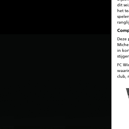
dit se
het te
spele
rangli
Compl
Deze p
Michel
in kor
stijge
FC Wi
waari
club, 