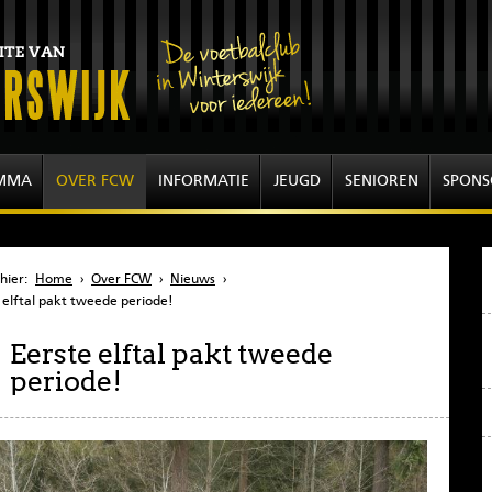
MMA
OVER FCW
INFORMATIE
JEUGD
SENIOREN
SPONS
hier:
Home
›
Over FCW
›
Nieuws
›
 elftal pakt tweede periode!
Eerste elftal pakt tweede
periode!