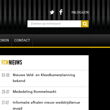
INLOGGEN
OREN
CONTACT
FCW
NIEUWS
03-08
Nieuwe Veld- en Kleedkamerplanning
bekend
26-07
Mededeling Rommelmarkt
21-07
Informatie afhalen nieuw wedstrijdtenue
jeugd