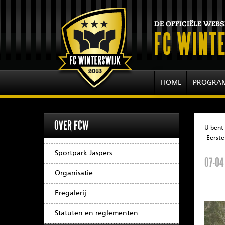
HOME
PROGRA
OVER FCW
U bent 
Eerste
Sportpark Jaspers
07-04
Organisatie
Eregalerij
Statuten en reglementen