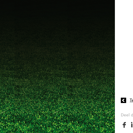
T
Deel d