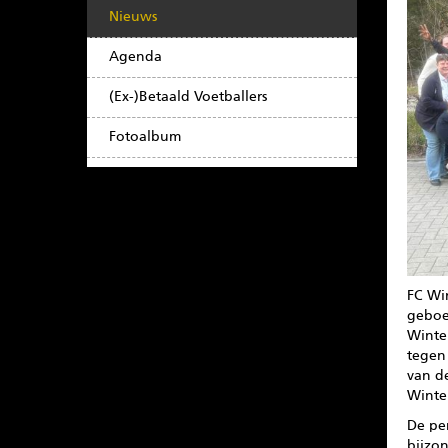
Nieuws
Agenda
(Ex-)Betaald Voetballers
Fotoalbum
FC Wi
geboek
Winte
tegen
van de
Winte
De pe
bijzo