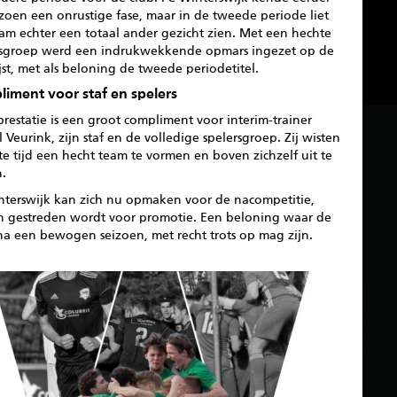
izoen een onrustige fase, maar in de tweede periode liet
am echter een totaal ander gezicht zien. Met een hechte
rsgroep werd een indrukwekkende opmars ingezet op de
jst, met als beloning de tweede periodetitel.
iment voor staf en spelers
restatie is een groot compliment voor interim-trainer
 Veurink, zijn staf en de volledige spelersgroep. Zij wisten
te tijd een hecht team te vormen en boven zichzelf uit te
n.
nterswijk kan zich nu opmaken voor de nacompetitie,
n gestreden wordt voor promotie. Een beloning waar de
na een bewogen seizoen, met recht trots op mag zijn.