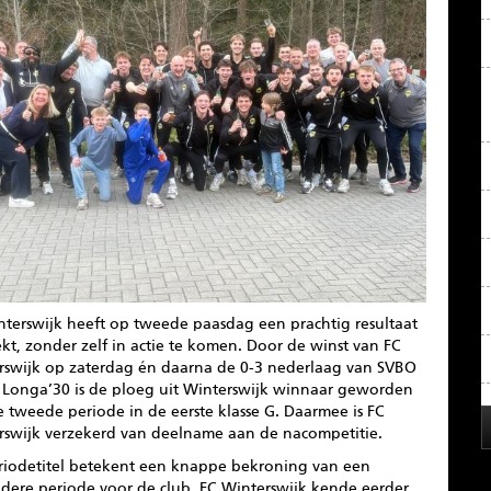
nterswijk heeft op tweede paasdag een prachtig resultaat
t, zonder zelf in actie te komen. Door de winst van FC
rswijk op zaterdag én daarna de 0-3 nederlaag van SVBO
 Longa’30 is de ploeg uit Winterswijk winnaar geworden
 tweede periode in de eerste klasse G. Daarmee is FC
rswijk verzekerd van deelname aan de nacompetitie.
riodetitel betekent een knappe bekroning van een
ndere periode voor de club. FC Winterswijk kende eerder